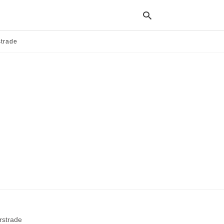
trade
输
入
您
的
关
键
词
并
点
击
输
入
strade