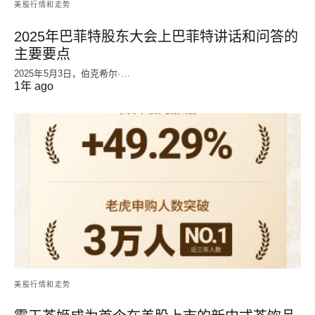
美股行情和走势
2025年巴菲特股东大会上巴菲特讲话和问答的
主要要点
2025年5月3日，伯克希尔·…
1年 ago
美股行情和走势