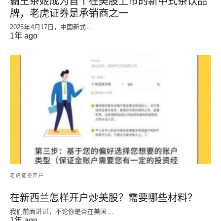
霸王茶姬成为首个在美股上市的新中式茶饮品
牌，老虎证券是承销商之一
2025年4月17日，中国新式…
1年 ago
老虎证券开户
在新西兰怎样开户炒美股？需要哪些材料？
我们前面讲过，不论你是否在美国…
1年 ago