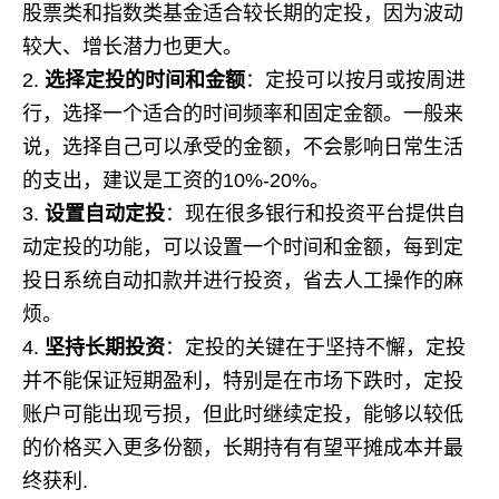
股票类和指数类基金适合较长期的定投，因为波动
较大、增长潜力也更大。
选择定投的时间和金额
：定投可以按月或按周进
行，选择一个适合的时间频率和固定金额。一般来
说，选择自己可以承受的金额，不会影响日常生活
的支出，建议是工资的10%-20%。
设置自动定投
：现在很多银行和投资平台提供自
动定投的功能，可以设置一个时间和金额，每到定
投日系统自动扣款并进行投资，省去人工操作的麻
烦。
坚持长期投资
：定投的关键在于坚持不懈，定投
并不能保证短期盈利，特别是在市场下跌时，定投
账户可能出现亏损，但此时继续定投，能够以较低
的价格买入更多份额，长期持有有望平摊成本并最
终获利.