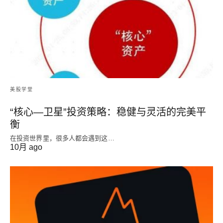
美股学堂
“核心—卫星”投资策略：稳健与灵活的完美平
衡
在投资世界里，很多人都会遇到这…
10月 ago