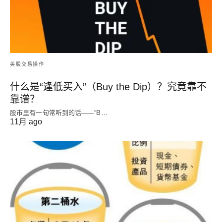
美股交易操作
什么是“逢低买入”（Buy the Dip）？究竟靠不
靠谱？
股市里有一句常听到的话——“B…
11月 ago