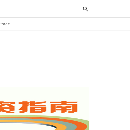
trade
输
入
您
的
关
键
词
并
点
击
输
入