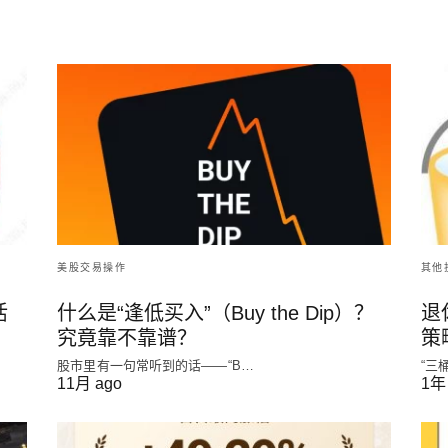
美股交易操作
其他
活
什么是“逢低买入”（Buy the Dip）？
退
究竟靠不靠谱？
策
股市里有一句常听到的话——“B…
“三桶
11月 ago
1年