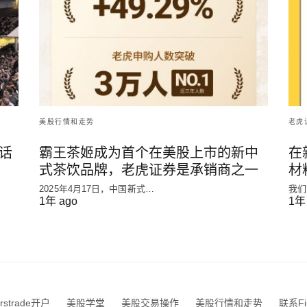
美股行情和走势
老虎
话
霸王茶姬成为首个在美股上市的新中
在
式茶饮品牌，老虎证券是承销商之一
材
2025年4月17日，中国新式…
我们
1年 ago
1年
irstrade开户
美股学堂
美股交易操作
美股行情和走势
联系Fir