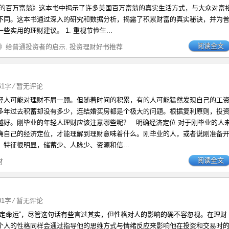
家的百万富翁》这本书中揭示了许多美国百万富翁的真实生活方式，与大众对富
不同。这本书通过深入的研究和数据分析，揭露了积累财富的真实秘诀，并为
些实用的理财建议。 1. 重视节俭生...
阅读全文
》给普通投资者的启示
,
投资理财好书推荐
061字
⁄
暂无评论
轻人可能对理财不屑一顾。但随着时间的积累，有的人可能猛然发现自己的工
多年过去积蓄却没有多少，连结婚买房都是个极大的问题。根据复利原则，投
越好。刚毕业的年轻人理财应该注意哪些呢？ 明确经济定位 对于刚毕业的人
确自己的经济定位，才能理解到理财意味着什么。刚毕业的人，或者说刚准备
特征很明显，储蓄少、人脉少、资源和信...
阅读全文
财
101字
⁄
暂无评论
决定命运”，尽管这句话有些言过其实，但性格对人的影响的确不容忽视。在理财
个人的性格同样会通过指导他的思维方式与情绪反应来影响他在投资和交易时