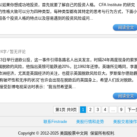
果你想成功地投资，首先就要了解自己的投资人格。 CFA Institute 的研究
的性格大致可以分为四种类型，每种类型都有其特定的思考与行为方式，下面
绍各个投资人格的特点以及容易遇到的投资风险或问...
阅读全文
224字
⁄
暂无评论
23日举行退欧公投，这一事件引得各路名人出关发言，时隔24年再度现身的索
国脱欧的风险，他指出英镑可能跌逾20%，比1992年还惨。英雄所见略同，李
欧洲经济，尤其是英国经济的关注，也提示英国脱欧风险巨大。罗斯柴尔德勋
具有破坏性和无序的状况”也许会出现在脱欧后的英国身上，希望人们反对脱欧
接受彭博电视采访时表示：“我当然希望英...
阅读全文
第1页 共9页
1
2
3
4
...
9
下一
联系Firstrade
美股行情和走势
美股交易操作
Copyright © 2012-2025 美国股票中文网 保留所有权利.