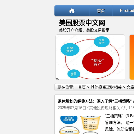
首页
Firstr
美国股票中文网
美股开户介绍，美股交易指南
详细内容
现在位置：
首页
>
其他投资理财相关
> 文
退休规划的经典方法：深入了解“三桶策略” 
2025年07月16日
⁄
其他投资理财相关
⁄ 共 1
“三桶策略”（3-B
“核心—卫星”投资策略：稳健与
管理方法。 这
风险、流动性和