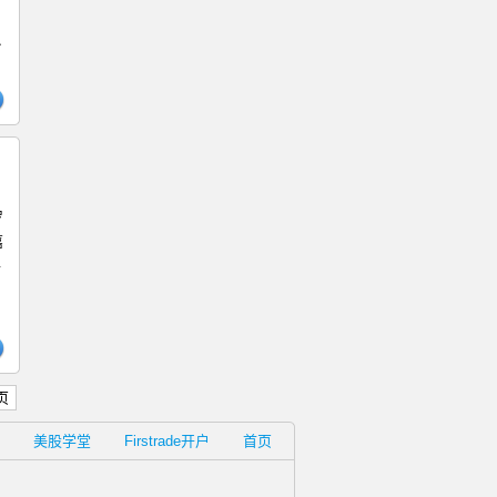
小
罗
嘉
爵
。
页
美股学堂
Firstrade开户
首页