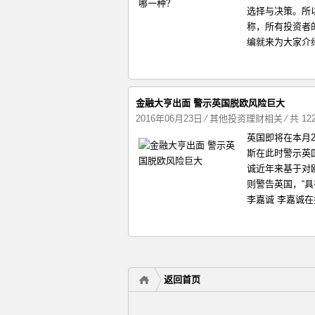
选择与决策。所以如
称，所有投资者
编就来为大家介
金融大亨出面 警示英国脱欧风险巨大
2016年06月23日
⁄
其他投资理财相关
⁄ 共 1
英国即将在本月
斯在此时警示英
诚近年来基于对
则警告英国，“
李嘉诚 李嘉诚在
返回首页