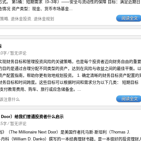
式。 第1桶：短期需求（0–3年）——安全与流动性的保障 目标：满足近期日
情况 资产类型：现金、货币市场基金...
阅读全文
策略
,
退休金投资
,
退休金规划
标
910字
⁄
暂无评论
实现财务目标和管理投资风险的关键策略，也是每个投资者迈向财务自由的重
的目的是通过合理分配不同类型的资产，达到在风险与收益之间的最佳平衡。
资产配置指南，帮助你更有效地规划投资。 1. 确定清晰的财务目标资产配置的
财务目标和时间跨度。这些目标可以根据时间和需求分为以下几类： 短期目标
如支付教育费用、购车、旅行或应急储备金。...
阅读全文
该注意什么
Next Door）给我们普通投资者什么启示
215字
⁄
暂无评论
he Millionaire Next Door）是美国作者托马斯·斯坦利（Thomas J.
威廉·丹科（William D. Danko）撰写的一本经典理财书籍，是一本很好的投资理财