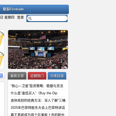
联系Firstrade
6日 星期四
登录
内容
详细内容
最新文章
近期热门
分类目录
“核心—卫星”投资策略：稳健与灵活
什么是“逢低买入”（Buy the Dip
退休规划的经典方法：深入了解“三桶
“
2025年巴菲特股东大会上巴菲特讲
2025年巴菲特股东大会上巴菲特讲话
的
和
霸王茶姬成为首个在美股上市的新中