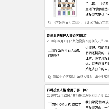
门书籍。 《邻
生活的想象截然
通投资者提供了一
《邻家的百万富翁》
,
《邻家的百万富翁
刚毕业的年轻人该如何理财？
2018年04月11日
⁄
其他投资理财相关
⁄ 共 3
讲道理，有的年
明明还挺高的，
理财，越早开始
说，首先应该明
始经济独立的人，
刚毕业如何理财
,
年轻人理财
,
毕业生理
四种投资人格 您属于哪一种？
2016年12月22日
⁄
其他投资理财相关
⁄ 共 1
我们常说“性格
与投资方面，一