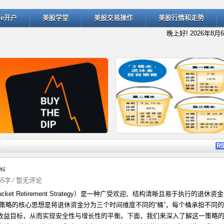
ade开户
美股学堂
美股交易操作
美股行情和走势
晚上好!
2026年8月
详细内容
详细
章
￼
255字
⁄
暂无评论
ucket Retirement Strategy）是一种广受欢迎、结构清晰且易于执行的退休资金
什么是“逢低买入”（Buy the D
退休规划的经典方法：深入了解
一策略的核心思想是将退休资金分为三个时间维度不同的“桶”，每个桶承担不同的
收益目标，从而实现安全性与增长性的平衡。下面，我们来深入了解这一策略