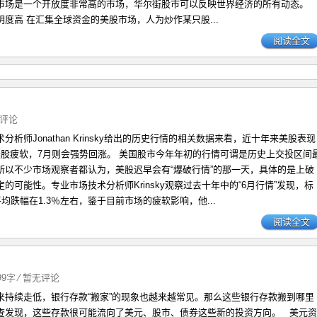
市场是一个开放度非常高的市场，华尔街股市可以反映世界经济的所有动态。
度高 在汇集全球资金的美股市场，人为炒作某只股...
阅读全文
评论
分析师Jonathan Krinsky给出的历史行情的相关数据来看，近十年来美股表现
美股疲软，7月则会强势回涨。 美国股市今年年初的行情可谓是历史上交投区间
所以不少市场观察者都认为，美股迟早会有“爆破行情”的那一天，具体的是上破
的可能性。专业市场技术分析师Krinsky观察过去十年中的“6月行情”发现，标
平均跌幅在1.3％左右，鉴于目前市场的疲软影响，他...
阅读全文
499字
⁄
暂无评论
来持续走低，银行存款“搬家”的现象也越来越常见。那么这些银行存款搬到哪里
查发现，这些存款很可能流向了美元、股市、债券这些新的投资方向。 美元资