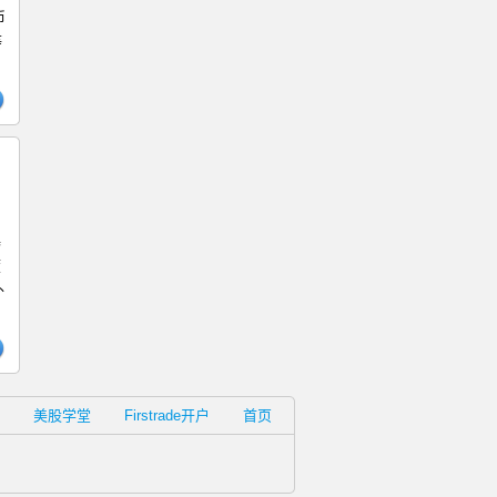
币
等
基
度
外
美股学堂
Firstrade开户
首页