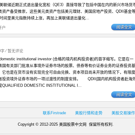
 美联储近期正式退出量化宽松（QE3）直接导致了包括中国在内的新兴市场货
类资产备受推崇，这些美元类资产包括美元理财、美国房地产投资、QDII基金
时间里美元指数持续上涨，再加上美联储退出量化...
阅读全文
开户
49字
⁄
暂无评论
ed domestic institutional investor (合格的境内机构投资者)的首字缩写。它是在一
该国有关部门批准从事境外证券市场的股票、债券等有价证券业务的证券投资
一样，它也是在货币没有实现完全可自由兑换、资本项目尚未开放的情况下，有限
者投资境外证券市场的一项过渡性的制度安排。 QDII(国内机构投资者赴海
LIFIED DOMESTIC INSTITUTIONAL I...
阅读全文
联系Firstrade
美股行情和走势
美股交易操作
Copyright © 2012-2025 美国股票中文网 保留所有权利.