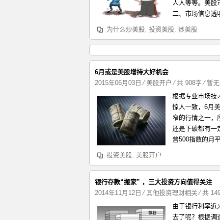
人人等等。美股
二、市场信息透明
为什么炒美股
,
投资美股
,
炒美股
6月或是美股增持大好机会
2015年06月03日
⁄
美股开户
⁄ 共 908字
⁄
暂无
根据专业市场技术
惊人一致，6月
窄的行情之一，
还是下破都有一定
普500指数的月
投资美股
,
美股开户
银行存款“搬家” ，三大投资方向值得关注
2014年11月12日
⁄
其他投资理财相关
⁄ 共 1
由于银行利率近
去了呢？根据调