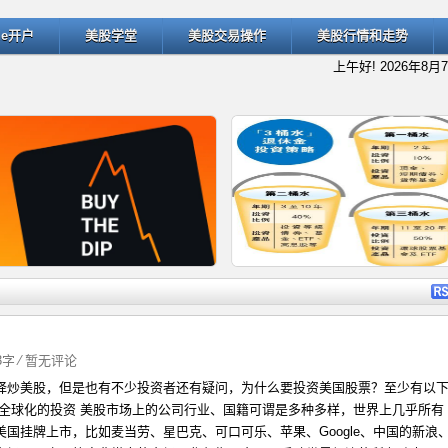
ade开户
美股学堂
美股交易操作
美股行情和走势
上午好!
2026年8月
详细内容
详细
53字
⁄
暂无评论
择炒美股，但是也有不少投资者还有疑问，为什么要投资美国股票？至少有以
什么是“逢低买入”（Buy the D
退休规划的经典方法：深入了解
、全球化的投资 美股市场上的公司行业、国籍可谓是多种多样，世界上几乎所有
美国挂牌上市，比如麦当劳、星巴克、可口可乐、苹果、Google、中国的新浪