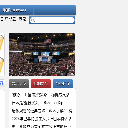
联系Firstrade
7日 星期五
登录
内容
详细内容
最新文章
近期热门
分类目录
“核心—卫星”投资策略：稳健与灵活
什么是“逢低买入”（Buy the Dip
下
退休规划的经典方法：深入了解“三桶
“
2025年巴菲特股东大会上巴菲特讲
2025年巴菲特股东大会上巴菲特讲话
、
和
霸王茶姬成为首个在美股上市的新中