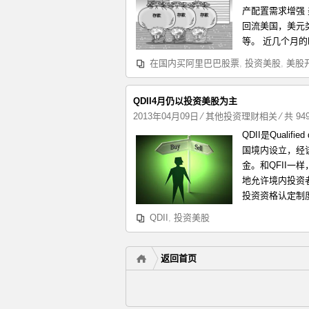
产配置需求增强
回流美国，美元
等。 近几个月的
在国内买阿里巴巴股票
,
投资美股
,
美股
QDII4月仍以投资美股为主
2013年04月09日
⁄
其他投资理财相关
⁄ 共 9
QDII是Qualifi
国境内设立，经
金。和QFII
地允许境内投资
投资资格认定制度QUA
QDII
,
投资美股
返回首页