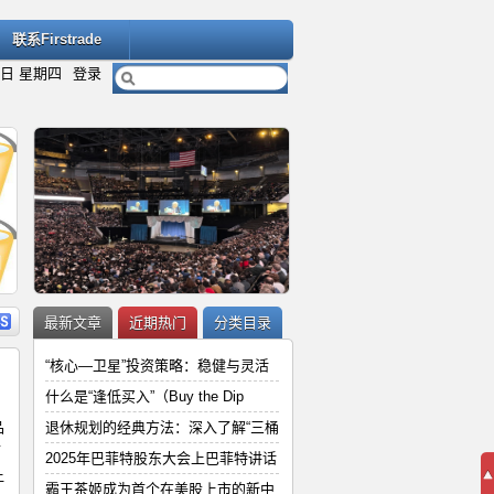
联系Firstrade
6日 星期四
登录
内容
详细内容
最新文章
近期热门
分类目录
“核心—卫星”投资策略：稳健与灵活
什么是“逢低买入”（Buy the Dip
品
退休规划的经典方法：深入了解“三桶
“
2025年巴菲特股东大会上巴菲特讲
而
2025年巴菲特股东大会上巴菲特讲话
让
和
霸王茶姬成为首个在美股上市的新中