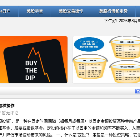
ade开户
美股学堂
美股交易操作
美股行情和走势
下午好!
2026年8月
详细内容
详细
怎样操作
⁄
暂无评论
期定额投资”，是一种在固定时间间隔（如每月或每周）以固定金额投资某种金融产
什么是“逢低买入”（Buy the D
退休规划的经典方法：深入了解
如基金、股票或指数基金。定投的核心在于以固定的金额和频率不断买入，从
产并降低市场波动带来的风险。 一、什么是“定投”？ 定投是一种投资策略，它