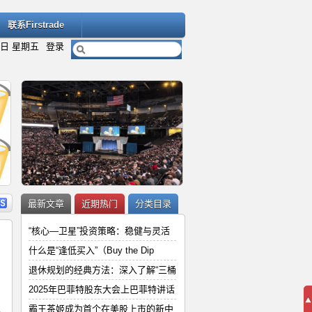
联系Firstrade
7日 星期五
登录
内容
详细内容
最新文章
近期热门
分类目录
“核心—卫星”投资策略：稳健与灵活
什么是“逢低买入”（Buy the Dip
退休规划的经典方法：深入了解“三桶
“
2025年巴菲特股东大会上巴菲特讲
，
2025年巴菲特股东大会上巴菲特讲话
和
霸王茶姬成为首个在美股上市的新中