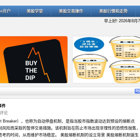
ade开户
美股学堂
美股交易操作
美股行情和走势
早上好!
2026年8月
详细内容
详细
事件
评论
uit Breaker），也称为自动停盘机制，是指当股市指数波动达到预设的熔断点
什么是“逢低买入”（Buy the D
退休规划的经典方法：深入了解
制风险而采取的暂停交易措施。​该机制旨在防止市场出现非理性的恐慌性抛售
思考的时间，从而维护市场稳定。 美股熔断机制的设立背景 美股熔断机制诞生