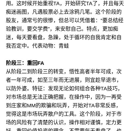
用。这时候开始重视TA，开始研究TA了，并且每天
痴迷画图，凡遇股票必上去涂鸦几笔。这个阶段的
股友，通常亏的很惨，但总可以凭借着：“要总结经
验教训，要交学费”，来安慰自己。特点，更加痴
迷，每天要看盘，急躁，处于循环的自我肯定和自
我否定中。代表动物：青蛙
阶段三：重回FA
从阶段二到阶段三的转变，悟性高者半年可成，次
者一年可成，如至三年而无进展，则宜趁早退市，
以防外婆。特征：发现无论如何组合各种TA技巧，
对市场总是无法正确把握，在操作中，因为一再受
到庄家和MM的欺骗和玩弄，开始对TA非常反感，
觉得这是市场玩弄散户的工具。这个阶段，对于市
场的风险有了清楚的认识，操作相对谨慎，定力更
好，重回价值投资的理念，不需要每天看盘了。也