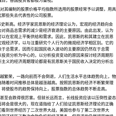
瞩目，各国投资者都极为重视。
对其编制的股票价格平均指数所选用的股票经常予以调整，用具
代那些失去代表性的公司股票。
历史新高。经济学家凯恩斯的经济理论认为，宏观的经济趋向会
为对商品总需求的减少是经济衰退的主要原因。由此出发，认为
可以在宏观上平衡供给和需求。因此，凯恩斯的和其建立在凯恩
宏观经济学，以与注重研究个人行为的微观经济学相区别。它的
决于总需求，因而引起国民收入波动的主要原因仍然在于总需
以投资分析为中心的，以分析投资变动的原因来探讨经济周期形
斯主义的经济周期理论都是有凯恩斯关于国民收入决定的分析出
越繁荣，一路向前而不会倒退，人们生活水平总体趋势向上，物
格随着时间推移总体是越涨越高。按照凯恩斯的经济不断繁荣理
，将使股市的趋势保持向上，股票指数的总体趋势不断走高。
甚至会跌得很厉害。但就长远而言，长线投资应该以压倒性姿态
面将会是很大的，现在道指给了人们验证凯恩斯经济理论的正确
们看到世界经历了二次世界大战，美国也参与了第二次世界大