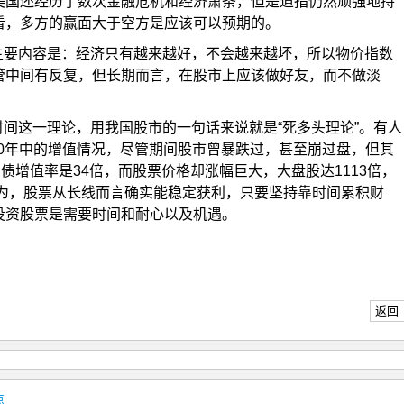
美国还经历了数次金融危机和经济萧条，但是道指仍然顽强地持
看，多方的赢面大于空方是应该可以预期的。
主要内容是：经济只有越来越好，不会越来越坏，所以物价指数
管中间有反复，但长期而言，在股市上应该做好友，而不做淡
间这一理论，用我国股市的一句话来说就是“死多头理论”。有人
年这70年中的增值情况，尽管期间股市曾暴跌过，甚至崩过盘，但其
债增值率是34倍，而股票价格却涨幅巨大，大盘股达1113倍，
认为，股票从长线而言确实能稳定获利，只要坚持靠时间累积财
投资股票是需要时间和耐心以及机遇。
返回
点