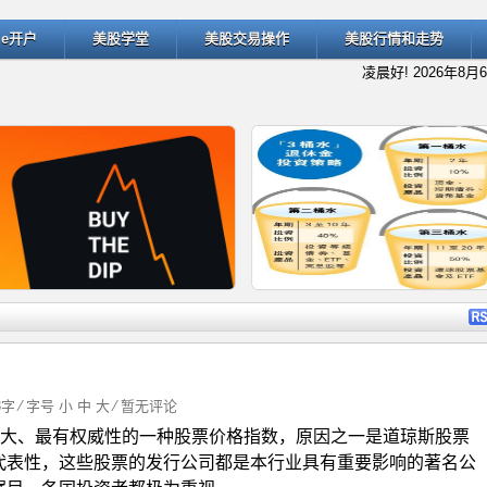
ade开户
美股学堂
美股交易操作
美股行情和走势
凌晨好!
2026年8月
详细内容
详细
3字 ⁄ 字号
小
中
大
⁄
暂无评论
大、最有权威性的一种股票价格指数，原因之一是道琼斯股票
什么是“逢低买入”（Buy the D
退休规划的经典方法：深入了解
代表性，这些股票的发行公司都是本行业具有重要影响的著名公