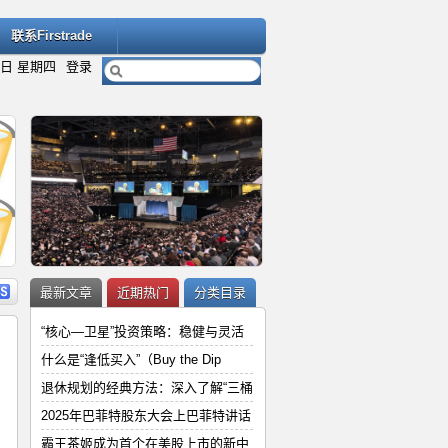
联系Firstrade
6日 星期四
登录
内容
详细内容
最新文章
近期热门
分类目录
“核心—卫星”投资策略：稳健与灵活
什么是“逢低买入”（Buy the Dip
退休规划的经典方法：深入了解“三桶
“
2025年巴菲特股东大会上巴菲特讲
2025年巴菲特股东大会上巴菲特讲话
和
霸王茶姬成为首个在美股上市的新中