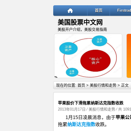
首页
Firstr
美国股票中文网
美股开户介绍，美股交易指南
详细内容
现在的位置:
首页
>
美股行情和走势
> 正文
苹果股价下滑拖累纳斯达克指数收跌
2013年01月17日
⁄
美股行情和走势
⁄ 共 109
1月15日凌晨消息，由于
苹果公司
“核心—卫星”投资策略：稳健与
拖累
纳斯达克指数
收跌。