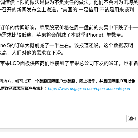
调借债上限的做法是极为不负责任的做法，他们不会因为击垮美
召开的新闻发布会上说道，“美国的‘十足信用’不该是用来谈判
e 5订单的传闻影响，苹果股票价格在周一盘前的交易中下跌了十一
需求比较低迷，苹果将会削减了本财季iPhone订单数量。
one 5的订单大概削减了一半左右。该报道还说，这个数据表明
的那么高，人们对他的需求在下滑。
苹果LCD面板供应商们也接到了苹果总公司下发的通知，也准
何地方，都可以
开一个美股国际账户炒美股，网上操作，并且国际账户可以免
理财开通国际账户指南》
：
https://www.usgupiao.com/open-account/open-
返回