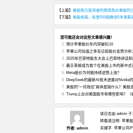
【上篇】
美股吸引投资者的原因及炒美股的
【下篇】
美股收高，标普500指数创5年来新
您可能还会对这些文章感兴趣！
预计苹果股价年内突破$110
苹果公司估值之争及日前股价走势分析
2025年巴菲特股东大会上巴菲特讲话
霸王茶姬成为首个在美股上市的新中式
Meta股价为何能持续逆势上涨？
DeepSeek的最新AI技术进展对Nvidia
美股的“一月效应”具体是指什么？美股
Trump上台对美国股市有哪些影响？
该日志由 admin 
转载请注明:
苹果股
关键字:
苹果公司iPh
作者:
admin