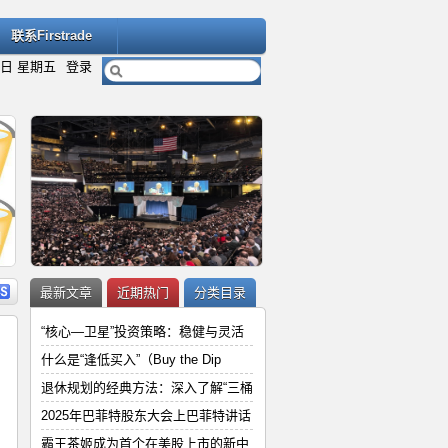
联系Firstrade
7日 星期五
登录
内容
详细内容
最新文章
近期热门
分类目录
“核心—卫星”投资策略：稳健与灵活
什么是“逢低买入”（Buy the Dip
退休规划的经典方法：深入了解“三桶
“
2025年巴菲特股东大会上巴菲特讲
2025年巴菲特股东大会上巴菲特讲话
和
霸王茶姬成为首个在美股上市的新中