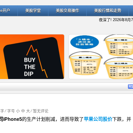
ade开户
美股学堂
美股交易操作
美股行情和走势
夜深了!
2026年8月
详细内容
详细
1字 ⁄ 字号
小
中
大
⁄
暂无评论
iPhone5
的生产计划削减，进而导致了
苹果公司股价
下跌，并
什么是“逢低买入”（Buy the D
退休规划的经典方法：深入了解