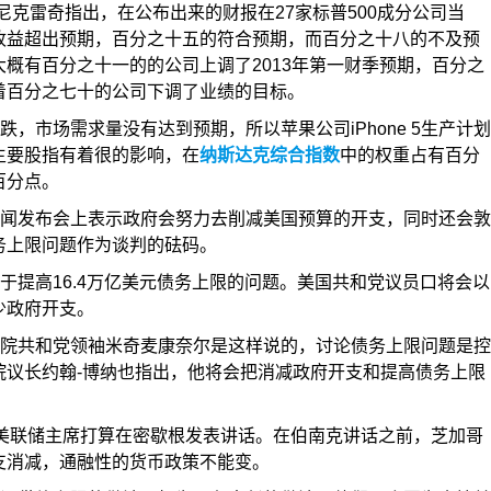
司研究主管尼克雷奇指出，在公布出来的财报在27家标普500成分公司当
收益超出预期，百分之十五的符合预期，而百分之十八的不及预
概有百分之十一的的公司上调了2013年第一财季预期，百分之
着百分之七十的公司下调了业绩的目标。
，市场需求量没有达到预期，所以苹果公司iPhone 5生产计划
主要股指有着很的影响，在
纳斯达克综合指数
中的权重占有百分
百分点。
闻发布会上表示政府会努力去削减美国预算的开支，同时还会敦
务上限问题作为谈判的砝码。
于提高16.4万亿美元债务上限的问题。美国共和党议员口将会以
少政府开支。
院共和党领袖米奇麦康奈尔是这样说的，讨论债务上限问题是控
院议长约翰-博纳也指出，他将会把消减政府开支和提高债务上限
美联储主席打算在密歇根发表讲话。在伯南克讲话之前，芝加哥
支消减，通融性的货币政策不能变。