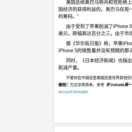
美国总统奥巴马称共和党拒绝上
国经济的获得利益的。奥巴马在周一
的筹码。”
由于受到了苹果削减了iPhon
美元，跌幅高达百分之三。由于市场
据《华尔街日报》称，苹果iPh
iPhone 5的销售量并没有预期
同时，《日本经济新闻》也指出
削减产量。
不管你在中国还是美国还是世界其他任
缴税！
方式非常简单，参考
《
Firstrade
第一
account-firstrade/