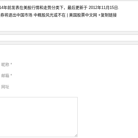
于14年前发表在
美股行情和走势
分类下，最后更新于 2012年11月15日.
券将退出中国市场 中概股风光或不在 | 美国股票中文网
+复制链接
昵称 *
邮箱 *
网址