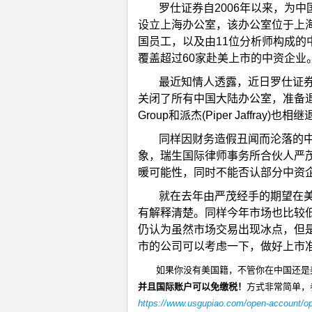
罗仕证券自2006年以来，为中
设立上海办公室，该办公室位于上海
国员工，以及由11位分析师构成的
覆盖超过60家赴美上市的中资企业
最近知情人透露，近日罗仕证
关闭了所有中国大陆办公室，准备退出中国
Group和派杰(Piper Jaffray)
同样因财务造假丑闻而沦落的
象，瑞生国际律师事务所合伙人严
暖可能性，同时不能否认部分中资
就在去年由严茂经手的期望在
有解释清楚。同样今年市场也比较低
仍认为虽然市场交易出现冰点，但
市的公司可以考虑一下，做好上市
如果你没有美国籍，不管你在中国还是
并且国际账户可以免缴税！
方式非常简单，
https://www.usgupiao.com/open-account/ope