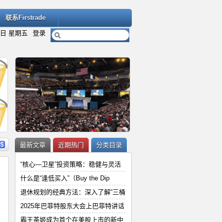
联系Firstrade
7日 星期五
登录
内容
详细内容
最新文章
近期热门
分类目录
“核心—卫星”投资策略：稳健与灵活
什么是“逢低买入”（Buy the Dip
退休规划的经典方法：深入了解“三桶
“
2025年巴菲特股东大会上巴菲特讲
2025年巴菲特股东大会上巴菲特讲话
和
霸王茶姬成为首个在美股上市的新中