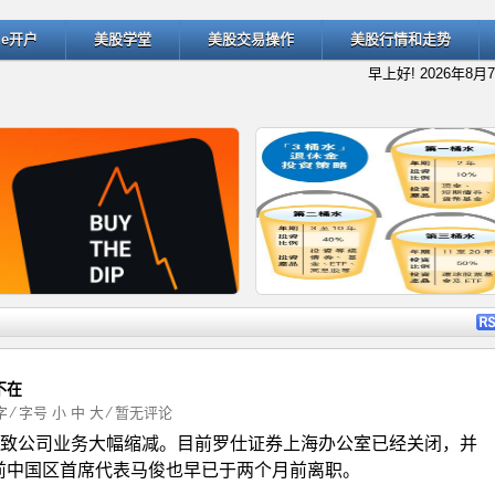
ade开户
美股学堂
美股交易操作
美股行情和走势
早上好!
2026年8月
详细内容
详细
不在
2字 ⁄ 字号
小
中
大
⁄
暂无评论
致公司业务大幅缩减。目前罗仕证券上海办公室已经关闭，并
什么是“逢低买入”（Buy the D
退休规划的经典方法：深入了解
前中国区首席代表马俊也早已于两个月前离职。