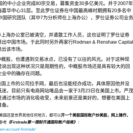
国的中小企业完成80宗交易，募集资金30多亿美元。并于2007年
嘉华中心31层。至此罗仕证券在中国最高峰时期拥有20多名中
中国研究团队（其中7为分析师在上海办公），罗仕证券公司业
。
券上海办公室已被清空，并遣散工作人员，这也证明了罗仕证券
市场。于此同时另外两家行Rodman & Renshaw Capita
也相继退出该市场。
中概股，也遭遇到交易冰点，已没有了以往的风光。对于这种现
茂说出现这种状况只是周期性的，中概股市场还是具有较大的回
企业中的确存在问题。
美国上市的公司拉手网，最后也没能经办成功，具体原因他并没
迷，目前只有电商网站唯品会一家于3月23日在美国上市。严
是通过市场的消化吸收受，未来前景还是美好的，想要在美国上
准备。
美国还是世界其他任何地方，都可以
开一个美股国际账户炒美股，网上操作，
参考
《
Firstrade
第一理财开通国际账户指南》
：
n-account-firstrade/