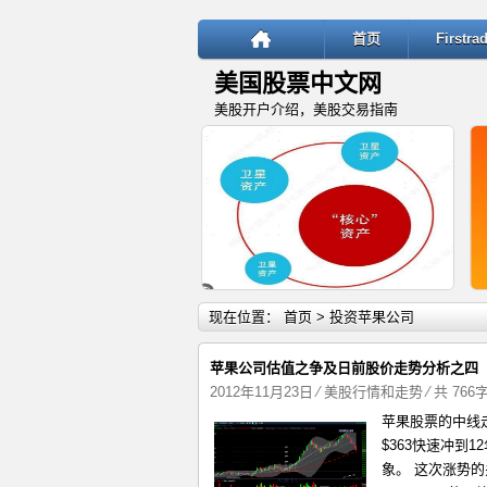
首页
Firstr
美国股票中文网
美股开户介绍，美股交易指南
详细内容
现在位置：
首页
> 投资苹果公司
苹果公司估值之争及日前股价走势分析之四
2012年11月23日
⁄
美股行情和走势
⁄ 共 766
苹果股票的中线
“核心—卫星”投资策略：稳健与
$363快速冲到
象。 这次涨势的关