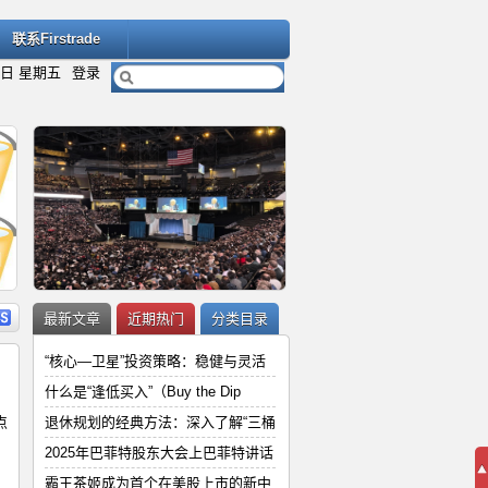
联系Firstrade
7日 星期五
登录
内容
详细内容
最新文章
近期热门
分类目录
“核心—卫星”投资策略：稳健与灵活
什么是“逢低买入”（Buy the Dip
点
退休规划的经典方法：深入了解“三桶
“
2025年巴菲特股东大会上巴菲特讲
2025年巴菲特股东大会上巴菲特讲话
和
霸王茶姬成为首个在美股上市的新中