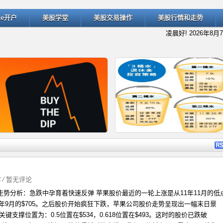
ade开户
美股学堂
美股交易操作
美股行情和走势
凌晨好!
2026年8月
详细内容
详细
字
⁄
暂无评论
走势分析：急跌中孕育着快速反弹 苹果股价最近的一轮上涨是从11年11月的低
什么是“逢低买入”（Buy the D
退休规划的经典方法：深入了解
12年9月的$705。之后股价开始疯狂下跌，苹果公司股价走势呈现出一幅末日景
键支撑位置为：0.5位置在$534，0.618位置在$493。这时的股价已跌破