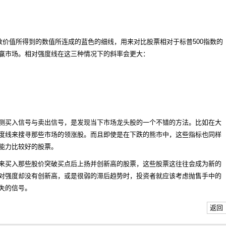
数价值所得到的数值所连成的蓝色的细线，用来对比股票相对于标普500指数的
赢市场。相对强度线在这三种情况下的斜率会更大：
；
测买入信号与卖出信号，是发现当下市场龙头股的一个不错的方法。比如在大
度线来搜寻那些市场的领涨股。而且即使是在下跌的熊市中，这些指标也同样
能力比较好的股票。
来买入那些股价突破买点后上扬并创新高的股票，这些股票这往往会成为新的
对强度却没有创新高，或是很弱的滞后趋势时，投资者就应该考虑抛售手中的
失的信号。
返回