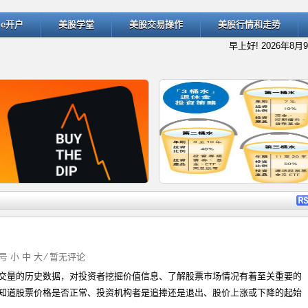
ade开户
美股学堂
美股交易操作
美股行情和走势
早上好!
2026年8月
详细内容
详细
字号
小
中
大
⁄
暂无评论
交量的历史数据，对投资者挖掘价值信息、了解股票市场情况有着至关重要的
什么是“逢低买入”（Buy the D
退休规划的经典方法：深入了解
知道股票价格是否正常、投资机构者是追捧还是退出、股价上涨或下降的起始