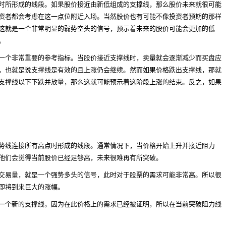
时所形成的线段。如果股价接近由新低组成的支撑线，那么股价未来就很可能
资者都会考虑在这一点位附近入场。当然股价也有可能不像投资者预期的那样
这就是一个非常明显的弱势空头的信号，预示着未来的股价可能会更加的低
。
一个非常重要的参考指标。当股价接近支撑线时，卖量就会逐渐减少而买盘应
，也就是说支撑线是有效的且上涨仍会继续。然而如果价格跌出支撑线，那就
支撑线以下下跌并放量，那么这就可能预示着这阶段上涨的结束。反之，如果
势线连接所有高点时形成的线段。通常情况下，当价格开始上升并接近阻力
他们会觉得当前股价已经足够高，未来很难再有所突破。
交易量，就是一个强势多头的信号，此时对于股票的需求可能非常高。所以很
即将到来巨大的涨幅。
一个新的支撑线，因为在此价格上的需求已经被证明，所以在当前突破阻力线