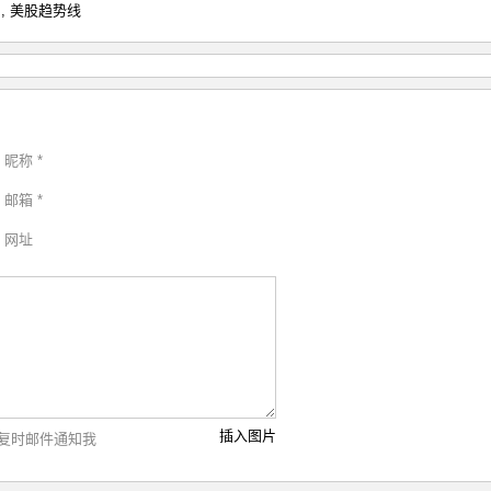
图
,
美股趋势线
昵称 *
邮箱 *
网址
插入图片
复时邮件通知我