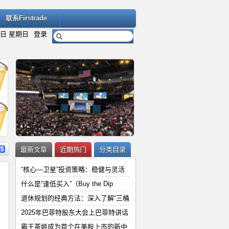
联系Firstrade
9日 星期日
登录
内容
详细内容
最新文章
近期热门
分类目录
“核心—卫星”投资策略：稳健与灵活
什么是“逢低买入”（Buy the Dip
退休规划的经典方法：深入了解“三桶
“
2025年巴菲特股东大会上巴菲特讲
2025年巴菲特股东大会上巴菲特讲话
和
霸王茶姬成为首个在美股上市的新中