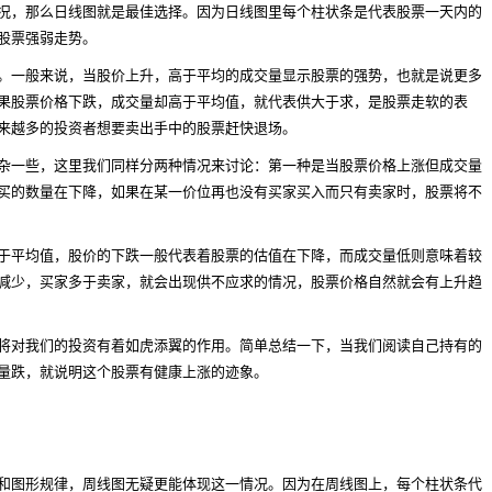
况，那么日线图就是最佳选择。因为日线图里每个柱状条是代表股票一天内的
股票强弱走势。
。一般来说，当股价上升，高于平均的成交量显示股票的强势，也就是说更多
果股票价格下跌，成交量却高于平均值，就代表供大于求，是股票走软的表
来越多的投资者想要卖出手中的股票赶快退场。
杂一些，这里我们同样分两种情况来讨论：第一种是当股票价格上涨但成交量
买的数量在下降，如果在某一价位再也没有买家买入而只有卖家时，股票将不
于平均值，股价的下跌一般代表着股票的估值在下降，而成交量低则意味着较
减少，买家多于卖家，就会出现供不应求的情况，股票价格自然就会有上升趋
将对我们的投资有着如虎添翼的作用。简单总结一下，当我们阅读自己持有的
量跌，就说明这个股票有健康上涨的迹象。
和图形规律，周线图无疑更能体现这一情况。因为在周线图上，每个柱状条代