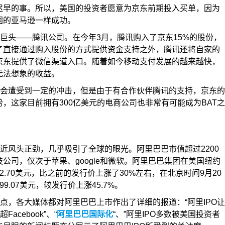
迟早的事。所以，美国的投资者愿意为京东前期投入买单，因为
国的亚马逊一样成功。
巨头——腾讯公司。在今年3月，腾讯购入了京东15%的股份，
了直接通过购入股份的方式提供资金支持之外，腾讯还将自家的
京东提供了微信渠道入口。随着如今移动支付发展的越来越快，
无法想象的收益。
会遭受到一定的冲击，但是由于有合作伙伴腾讯的支持，京东的
，这家目前拥有300亿美元的电商公司也非常有可能成为BAT之
近风头正劲，几乎吸引了全球的眼光。阿里巴巴市值超过2200
公司，仅次于苹果、google和微软。阿里巴巴集团在美国纽约
.70美元，比之前的发行价上涨了30%左右，在北京时间9月20
.07美元，较发行价上涨45.7%。
点，各大媒体都对阿里巴巴上市作出了详细的报道：“阿里IPO让
acebook”、“
阿里巴巴国际化
“、”阿里IPO多数被美国投资者