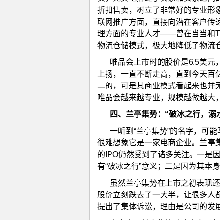
折扣售卖，树立了非常好的专业形
联网推广方面，直接向潜在客户传
理方面的专业人才——曾在当当和T
物流仓储模式，极大地降低了物流
唯品会上市时的股价是6.5美
上扬，一直不断走高，直到今天百
二的，可是其商业模式看起来也并
唯品会越来越专业，规模越做越大
四、
兰亭集势：“破冰之行，溺
一听到“兰亭集势”的名字，可
很难想象它是一家电商企业。兰亭
的IPO仍然受到了诸多关注。一是
有“破冰之行”意义；二是因为其本身
虽然兰亭集势在上市之初表现还
股价立刻跌去了一大半，让很多人
提出了集体诉讼，理由是公司的发展