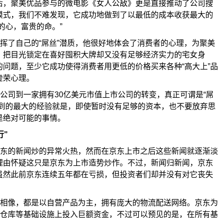
后，聚美优品参与的微电影《女人公敌》更是直接推动了公司搜
模式，我们不难发现，它成功地做到了以最低的成本收获最大的
的心，富贵的命。”
挥了自己的“屌丝”潜质，他很好地体会了消费者的心理，为聚美
，把目光锁定在喜好囤积大牌却又没有足够经济实力的宅女身
问题，至少它成功使得消费者用更低的价格买来各种“高大上”品
虚荣心理。
公司到一家拥有30亿美元市值上市公司的转变，真正可谓是“屌
学到的最大的经验就是，即使暂时没有足够的资本，也不要放弃思
是绝对可能的事情。
行”
东的新闻炒的异常火热，然而在京东上市之后这些新闻就逐渐淡
理由怀疑这只是京东为上市造势炒作。不过，新闻归新闻，京东
虽然此前京东连续五年都在亏损，但投资者们却并没有对它丧失
相像，都是以自营产品为主，拥有庞大的物流配送网络。京东为
、仓库等基础设施上投入巨额资金，不过可以预见的是，在所有基