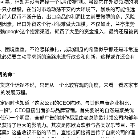
可嘉，但却并没有选择一个良好的时机。虽然它在外贸领域的地
一只小盘股，在当时市场动荡不安的大环境下，暴跌的可能性远
目前人民币不断升值，出口商品的利润比之前要微薄的多，风险
制因素，出口外贸这个行业很难做大规模。不仅如此，兰亭集势
赖google这个搜索渠道，耗费了大量的资金投入，最终还是被
、困境重重，不论怎样挣扎，成功翻身的希望似乎都还是非常遥
就必须要主动寻求新的道路来进行改变和创新，这样或许还会有
贵的命”
货这个话题不说，只是从一个比较客观的角度，来看一看这家市
业的发展历程。
定同时也知道了这家公司的CEO陈欧。与其他电商企业相比，
一帜”，CEO直接出面参与品牌营销。首先要说的自然是聚美优
请任何一个明星，全部广告的制作都是由老总陈欧带领公司内部年
又获得了巨大的影响力。其次是陈欧喜欢参与各类娱乐节目，不
莫属》这些收视不俗的节目，直接或间接得宣传了自家公司的理