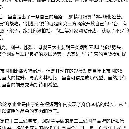
遭遇“飞来横祸”。血拼电商3C大战、图书价格战等“烧钱大战”都
拔。
之后，当当走出了一条自己的道路，即“精打细算”的精细化经营。
去”的战略，“引进来”说的就是向第三方商家开放自己的平台，有
是放下架子，跑到腾讯拍拍、淘宝等别家网站开店，获取了不少的
用。
来曙光，图书、服装、母婴三大主要销售类别都表现出强劲势头，
整个网站呈现出良好的发展趋势。尤其是当当自营的百货得到优
市时相比都大幅缩水，但是其现在的规模却是当年上市时的5
相当大的提升。与麦考林相比，当当可谓是成功转型，虽然其有
对当当的前景充满期待和希望。
品会这家企业是由于它在短短两年内实现了身价50倍的增长，从当
足以证明唯品会的实力和运气。
定位于二三线城市，网站主要做的是二三线时尚品牌的折扣售
的桥梁。唯品会成功的秘诀主要有两个：其一是一直专注于品牌