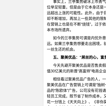
事实上，兰亭集势破冰上市勇气
位举足轻重，但是由于它本身还是
远超出上涨的可能性。此外，由于
却不断增加，再加上一些其他的限
在营销上也是在不断“烧钱”，过于依
本市场所遗弃。
如今的兰亭集势可谓是内忧外患
远。如果兰亭集势想要走出困境，
一丝生还的机会。
五、
聚美优品：“屌丝的心，富
今天先避开聚美优品是否售卖假
值30亿美元的新晋“高富帅”电商企
相信看过聚美优品广告的人，一
聚美优品在广告营销上可谓是“独树
品的“陈欧体”广告，公司没有花钱
轻员工完成，既节省了制作成本，
花一分钱上《天天向上》、《非你