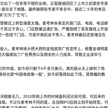
交出了一份非常不错的业绩，正面直接回应了上市之初某些专家
一直在走下坡路，最终被那些专家不幸言中，接近二十年的老店
”沦为了“乞丐”。
营模式上转型速度太慢。麦考林本来走的是门店、电商、电话邮
由于其过于贪心，门店数量迅速扩张，严重阻碍了其发展线上开放
闭一些线下门店，可是毕竟机会不等人，麦考林最后还是淹没在
投入。麦考林将大把大把的金钱放到广告宣传上，砸重金请明星
而大幅增加了广告费用以及相关的人力成本，导致企业连年亏
亿的市值，如今却只剩下4千多万美元，真的是从天上掉到了地
林曾经也是“中国电商第一股”，如今却落得如此下场，其惨痛的教
况相差无几，2010年刚上市的时候盈利还比较可观，可后来的
艰。不过与麦考林不同的是，当当网IPO后就立刻开始转型，