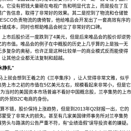
象。它没有把钱大量砸在电视广告和明显代言上，而是投在了互
递广告信息，取得了非常好的效果。其二是挖到了物流和仓储管
ESCO负责物流的唐倚智，他给唯品会开发出了一套高效有序的
仓储成本，同时也帮助唯品会树立了非常好的口碑。
元，上市后股价还一度跌到了4美元，但是后来唯品会的股价却逆势
亿的市值。唯品会的例子在中概股的历史上几乎算的上是独一无
无多复杂的奥秘，也许正是这种比较单一的商业模式反而能使得
，让其他企业都无法复制和超越。
水挣扎”
能马上就会想到王羲之的《兰亭集序》，让人觉得非常文雅，似乎
集势上市之初的市值在5亿美元左右，规模看起来非常小，但是它
因为当时的美国资本市场普遍不看好中国概念股，兰亭集势的上
的外贸B2C电商的身份。
算不错，股价保持上涨趋势，但是到2013年Q2财报一出，它的
都蒙受了非常大的损失。甚至有几家美国律师事务所对兰亭集势
势头与路演的公告严重不符，有“业绩造假”误导投资者的嫌疑。