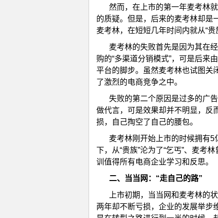
然而，在上市的第一年麦考林就
的质疑。但是，后来的麦考林却是
麦考林，在短短几年时间内就从“贵族
麦考林的失败首先是因为其在经
购的“多渠道分销模式”，可是后来
平台的脚步。虽然麦考林也试图关
了激烈的电商竞争之中。
失败的第二个原因是过多的广告
做代言，可是效果却并不明显，反
损，自己掏空了自己的腰包。
麦考林刚开始上市的时候拥有5
下，从“贵族”沦为了“乞丐”、麦考
训值得所有电商企业学习和反思。
二、
当当网：“走自己的路”
上市初期，当当网和麦考林的状
两年却不断亏损，企业的发展举步维