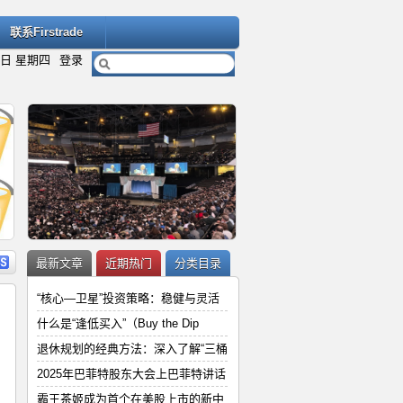
联系Firstrade
6日 星期四
登录
内容
详细内容
最新文章
近期热门
分类目录
“核心—卫星”投资策略：稳健与灵活
什么是“逢低买入”（Buy the Dip
退休规划的经典方法：深入了解“三桶
“
2025年巴菲特股东大会上巴菲特讲
2025年巴菲特股东大会上巴菲特讲话
和
霸王茶姬成为首个在美股上市的新中