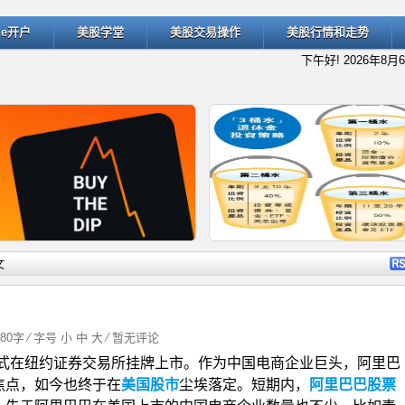
ade开户
美股学堂
美股交易操作
美股行情和走势
下午好!
2026年8月
详细内容
详细
文
480字 ⁄ 字号
小
中
大
⁄
暂无评论
正式在纽约证券交易所挂牌上市。作为中国电商企业巨头，阿里巴
什么是“逢低买入”（Buy the D
退休规划的经典方法：深入了解
焦点，如今也终于在
美国股市
尘埃落定。短期内，
阿里巴巴股票