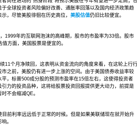
者尚在进场的"热身阶段"将预示美股在今年有望进一步走高；
益于全球投资者风险偏好改善、通胀率回落以及国内经济政策趋
表示，尽管美股徘徊在历史高位，
美股估值
仍旧比较便宜。
，1999年的互联网泡沫的高峰期，股市的市盈率为33倍。股市
估值方面，美国股票是便宜的。
续11个月净赎回，这表明从资金流向的角度来看，在这轮上行
股市之前，美股仍有进一步上涨的空间。由于美国债券收益率较
平，标普500成分股的预测市盈率在15倍左右，这使得投资者
吸引力的投资品种，这将给股票投资回报提供更大动力，前提是
时不会缩减QE。
使目前利率远远低于正常的时候。但是如果美联储现在就开始升
影响。