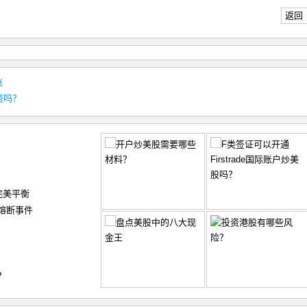
返回
涨
资吗？
完美平衡
熔断事件
？