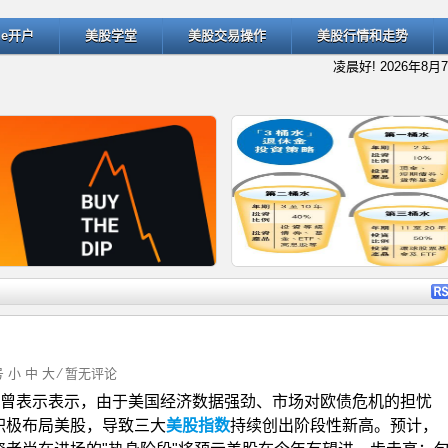
ade开户
美股学堂
美股交易操作
美股行情和走势
凌晨好!
2026年8月
详细内容
详细
字号
小
中
大
⁄
暂无评论
曾表示表示，由于美国经济数据强劲、市场对欧债危机的担忧
什么是“逢低买入”（Buy the D
退休规划的经典方法：深入了解
积极布局美股，导致三大
美股指数
持续创出阶段性新高。预计，