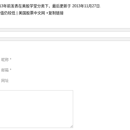
于13年前发表在
美股学堂
分类下，最后更新于 2013年11月27日.
值仍较低 | 美国股票中文网
+复制链接
昵称 *
邮箱 *
网址