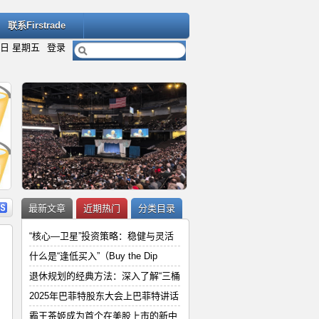
联系Firstrade
7日 星期五
登录
内容
详细内容
最新文章
近期热门
分类目录
“核心—卫星”投资策略：稳健与灵活
什么是“逢低买入”（Buy the Dip
退休规划的经典方法：深入了解“三桶
“
2025年巴菲特股东大会上巴菲特讲
2025年巴菲特股东大会上巴菲特讲话
和
霸王茶姬成为首个在美股上市的新中